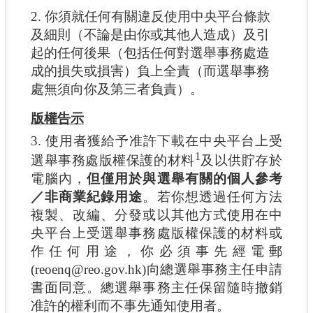
2. 你須就任何有關違反使用中央平台條款
及細則（不論是由你或其他人造成）及引
起的任何後果（包括任何對選舉事務處造
成的損失或損害）負上全責（而選舉事務
處無須向你及第三者負責）。
版權告示
3. 使用者獲給予准許下載在中央平台上受
1
選舉事務處版權保護的材料
及以供貯存於
電腦內，
但僅用於與選舉有關的個人參考
／非商業紀錄用途
。若你想透過任何方法
複製、改編、分發或以其他方式使用在中
央平台上受選舉事務處版權保護的材料或
作任何用途，你必須事先經電郵
(reoenq@reo.gov.hk)向總選舉事務主任申請
書面同意。總選舉事務主任保留隨時撤銷
准許的權利而不事先通知使用者。